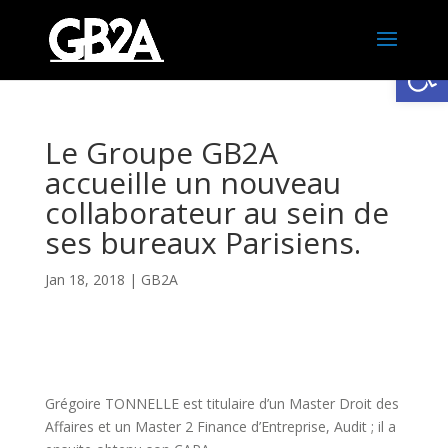
Ouv
Le Groupe GB2A
accueille un nouveau
collaborateur au sein de
ses bureaux Parisiens.
Jan 18, 2018
|
GB2A
Grégoire TONNELLE est titulaire d’un Master Droit des
Affaires et un Master 2 Finance d’Entreprise, Audit ; il a