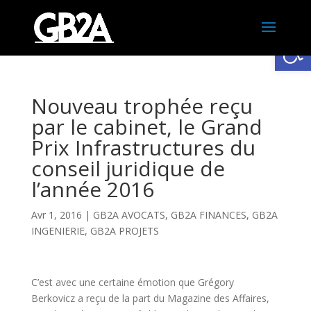
Ouv
Nouveau trophée reçu
par le cabinet, le Grand
Prix Infrastructures du
conseil juridique de
l’année 2016
Avr 1, 2016
|
GB2A AVOCATS
,
GB2A FINANCES
,
GB2A
INGENIERIE
,
GB2A PROJETS
C’est avec une certaine émotion que Grégory
Berkovicz a reçu de la part du Magazine des Affaires,