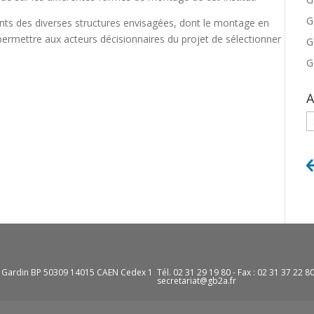
G
ents des diverses structures envisagées, dont le montage en
 permettre aux acteurs décisionnaires du projet de sélectionner
G
G
A
A
e Gardin BP 50309 14015 CAEN Cedex 1
Tél. 02 31 29 19 80 - Fax : 02 31 37 22 8
secretariat@gb2a.fr