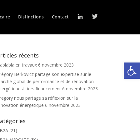
L
T
caire
Distinctions
Contact
i
w
n
i
k
t
e
t
d
e
I
r
n
rticles récents
Ouv
lablabla en travaux
6 novembre 2023
régory Berkovicz partage son expertise sur le
arché global de performance et de rénovation
nergétique à tiers financement
6 novembre 2023
regory nous partage sa réflexion sur la
énovation énergetique
6 novembre 2023
atégories
B2A
(21)
B2A AVOCATS
(50)