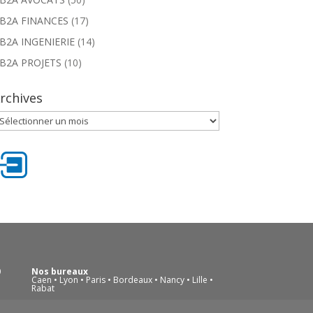
B2A FINANCES
(17)
B2A INGENIERIE
(14)
B2A PROJETS
(10)
rchives
rchives
0
Nos bureaux
Caen • Lyon • Paris • Bordeaux • Nancy • Lille •
Rabat