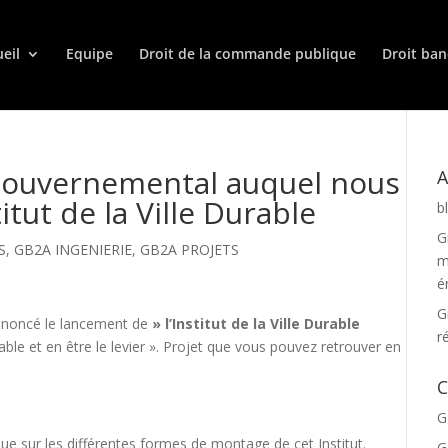
eil
Equipe
Droit de la commande publique
Droit ban
 gouvernemental auquel nous
A
titut de la Ville Durable
b
G
S
,
GB2A INGENIERIE
,
GB2A PROJETS
m
é
G
nnoncé le lancement de
» l’Institut de la Ville Durable
r
urable et en être le levier ». Projet que vous pouvez retrouver en
C
G
que sur les différentes formes de montage de cet Institut.
G