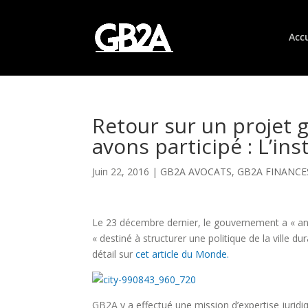
Accu
Retour sur un projet
avons participé : L’ins
Juin 22, 2016
|
GB2A AVOCATS
,
GB2A FINANCE
Le 23 décembre dernier, le gouvernement a « a
« destiné à structurer une politique de la ville d
détail sur
cet article du Monde.
GB2A y a effectué une mission d’expertise juridi