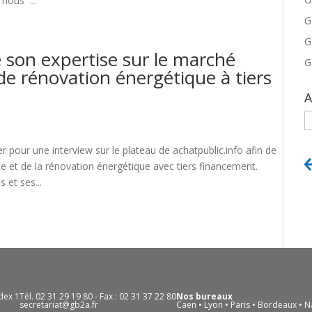
nous ...
G
G
 son expertise sur le marché
G
de rénovation énergétique à tiers
A
A
 pour une interview sur le plateau de achatpublic.info afin de
 et de la rénovation énergétique avec tiers financement.
et ses...
dex 1
Tél. 02 31 29 19 80 - Fax : 02 31 37 22 80
Nos bureaux
secretariat@gb2a.fr
Caen • Lyon • Paris • Bordeaux • Na