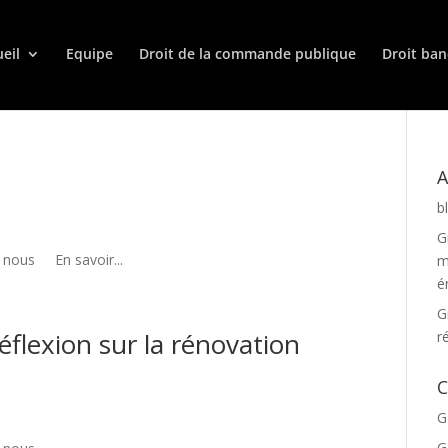
eil
Equipe
Droit de la commande publique
Droit ban
A
b
G
 nous En savoir...
m
é
G
flexion sur la rénovation
r
C
G
G