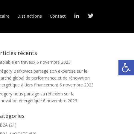
L
T
caire
Distinctions
Contact
i
w
n
i
k
t
e
t
d
e
I
r
n
rticles récents
Ouv
lablabla en travaux
6 novembre 2023
régory Berkovicz partage son expertise sur le
arché global de performance et de rénovation
nergétique à tiers financement
6 novembre 2023
regory nous partage sa réflexion sur la
énovation énergetique
6 novembre 2023
atégories
B2A
(21)
B2A AVOCATS
(50)