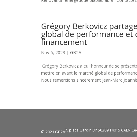
Renovation energetique blablablabla Contactez 
Grégory Berkovicz partage
global de performance et 
financement
Nov 6, 2023
|
GB2A
Grégory Berkovicz a eu l’honneur de se présenter
mettre en avant le marché global de performance
Nous remercions sincèrement Jean-Marc Joannès 
7, place Gardin BP 50309 14015 CAEN Ce
© 2021 GB2A