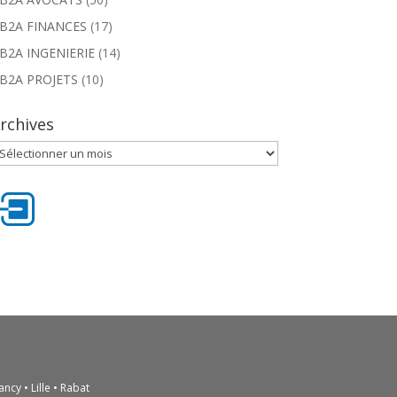
B2A FINANCES
(17)
B2A INGENIERIE
(14)
B2A PROJETS
(10)
rchives
rchives
ncy • Lille • Rabat