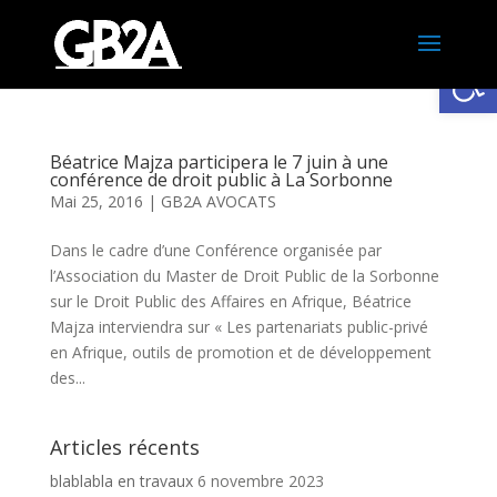
Ouv
Béatrice Majza participera le 7 juin à une
conférence de droit public à La Sorbonne
Mai 25, 2016
|
GB2A AVOCATS
Dans le cadre d’une Conférence organisée par
l’Association du Master de Droit Public de la Sorbonne
sur le Droit Public des Affaires en Afrique, Béatrice
Majza interviendra sur « Les partenariats public-privé
en Afrique, outils de promotion et de développement
des...
Articles récents
blablabla en travaux
6 novembre 2023