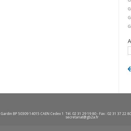
G
G
G
A
A
e Gardin BP 50309 14015 CAEN Cedex 1
Tél. 02 31 29 19 80 - Fax : 02 31 37 22 8
secretariat@gb2a.fr