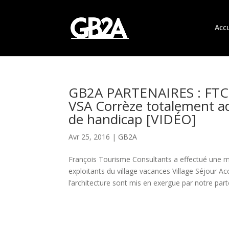
Accu
GB2A PARTENAIRES : FTC t
VSA Corrèze totalement a
de handicap [VIDÉO]
Avr 25, 2016
|
GB2A
François Tourisme Consultants a effectué une mi
exploitants du village vacances Village Séjour A
l’architecture sont mis en exergue par notre parte