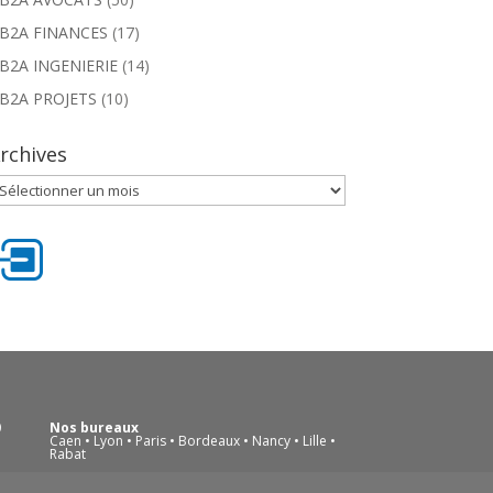
B2A FINANCES
(17)
B2A INGENIERIE
(14)
B2A PROJETS
(10)
rchives
rchives
0
Nos bureaux
Caen • Lyon • Paris • Bordeaux • Nancy • Lille •
Rabat