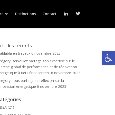
L
T
caire
Distinctions
Contact
i
w
n
i
k
t
e
t
d
e
I
r
n
rticles récents
Ouv
lablabla en travaux
6 novembre 2023
régory Berkovicz partage son expertise sur le
arché global de performance et de rénovation
nergétique à tiers financement
6 novembre 2023
regory nous partage sa réflexion sur la
énovation énergetique
6 novembre 2023
atégories
B2A
(21)
B2A AVOCATS
(50)