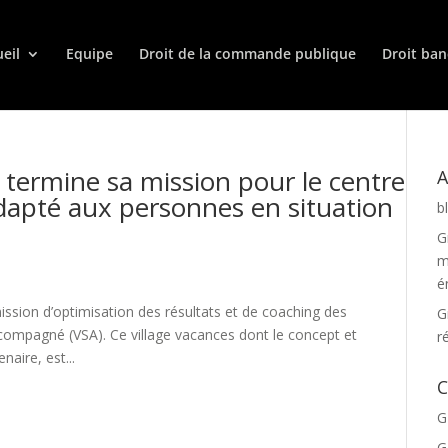
eil
Equipe
Droit de la commande publique
Droit ban
ermine sa mission pour le centre
A
dapté aux personnes en situation
b
G
m
é
ssion d’optimisation des résultats et de coaching des
G
ccompagné (VSA). Ce village vacances dont le concept et
r
naire, est...
C
G
G