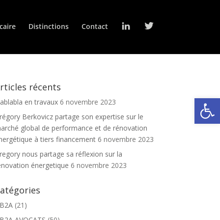
L
T
caire
Distinctions
Contact
i
w
n
i
k
t
e
t
d
e
I
r
n
rticles récents
Ouv
lablabla en travaux
6 novembre 2023
régory Berkovicz partage son expertise sur le
arché global de performance et de rénovation
nergétique à tiers financement
6 novembre 2023
regory nous partage sa réflexion sur la
énovation énergetique
6 novembre 2023
atégories
B2A
(21)
B2A AVOCATS
(50)