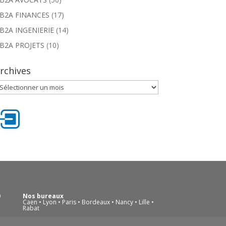
B2A FINANCES
(17)
B2A INGENIERIE
(14)
B2A PROJETS
(10)
rchives
rchives
0
Nos bureaux
Caen • Lyon • Paris • Bordeaux • Nancy • Lille •
Rabat