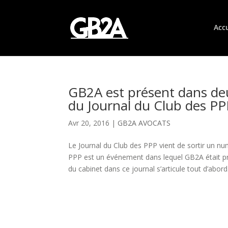
Accu
GB2A est présent dans d
du Journal du Club des PP
Avr 20, 2016
|
GB2A AVOCATS
Le Journal du Club des PPP vient de sortir un n
PPP est un événement dans lequel GB2A était pr
du cabinet dans ce journal s’articule tout d’abord.