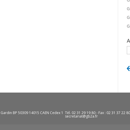
G
G
G
A
A
e Gardin BP 50309 14015 CAEN Cedex 1
Tél. 02 31 29 19 80 - Fax : 02 31 37 22 8
secretariat@gb2a.fr