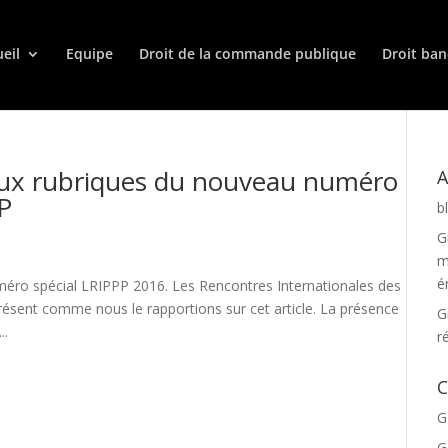
eil
Equipe
Droit de la commande publique
Droit ban
eux rubriques du nouveau numéro
A
P
b
G
m
é
uméro spécial LRIPPP 2016. Les Rencontres Internationales des
ésent comme nous le rapportions sur cet article. La présence
G
..
r
C
G
G