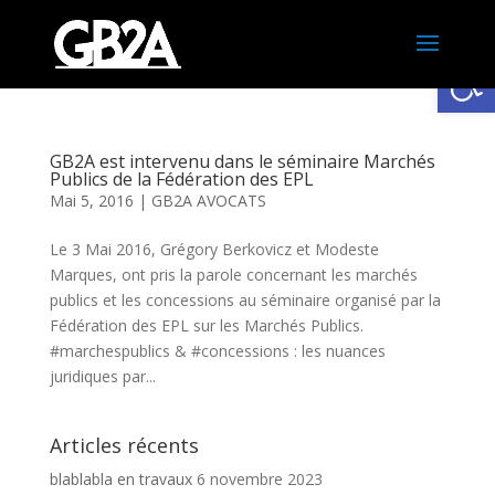
Ouv
GB2A est intervenu dans le séminaire Marchés
Publics de la Fédération des EPL
Mai 5, 2016
|
GB2A AVOCATS
Le 3 Mai 2016, Grégory Berkovicz et Modeste
Marques, ont pris la parole concernant les marchés
publics et les concessions au séminaire organisé par la
Fédération des EPL sur les Marchés Publics.
#marchespublics & #concessions : les nuances
juridiques par...
Articles récents
blablabla en travaux
6 novembre 2023