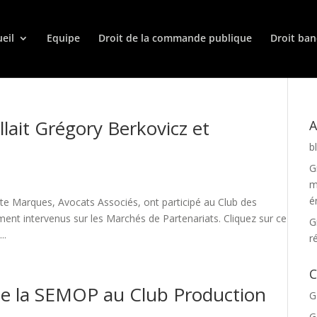
eil
Equipe
Droit de la commande publique
Droit ban
llait Grégory Berkovicz et
A
b
G
m
é
e Marques, Avocats Associés, ont participé au Club des
ment intervenus sur les Marchés de Partenariats. Cliquez sur ce
G
..
r
C
e la SEMOP au Club Production
G
G