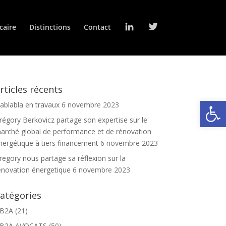
L
T
caire
Distinctions
Contact
i
w
n
i
k
t
e
t
d
e
I
r
n
rticles récents
Ouv
lablabla en travaux
6 novembre 2023
régory Berkovicz partage son expertise sur le
arché global de performance et de rénovation
nergétique à tiers financement
6 novembre 2023
regory nous partage sa réflexion sur la
énovation énergetique
6 novembre 2023
atégories
B2A
(21)
B2A AVOCATS
(50)