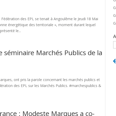
G
G
 Fédération des EPL se tenait à Angoulême le Jeudi 18 Mai
G
nne énergétique des territoriale », moment durant lequel
ésenté le...
A
A
e séminaire Marchés Publics de la
ques, ont pris la parole concernant les marchés publics et
dération des EPL sur les Marchés Publics. #marchespublics &
-France : Modeste Marques a co-