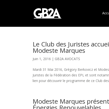
Accu
Le Club des Juristes accuei
Modeste Marques
Juin 1, 2016
|
GB2A AVOCATS
Mardi 31 Mai 2016, Grégory Berkovicz et Modest
Juristes de la Fédération des EPL et sont notam
lien pour découvrir le programme de ce Club des.
Modeste Marques présent
Énergies Renouvelables