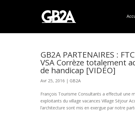
Accu
GB2A PARTENAIRES : FTC t
VSA Corrèze totalement a
de handicap [VIDÉO]
Avr 25, 2016
|
GB2A
François Tourisme Consultants a effectué une mi
exploitants du village vacances Village Séjour A
l’architecture sont mis en exergue par notre parte