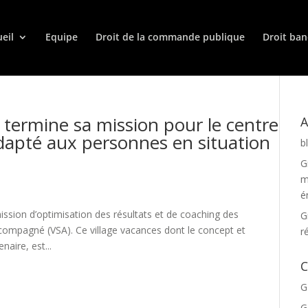
eil
Equipe
Droit de la commande publique
Droit ban
ermine sa mission pour le centre
A
dapté aux personnes en situation
b
G
m
é
ssion d’optimisation des résultats et de coaching des
G
ccompagné (VSA). Ce village vacances dont le concept et
r
naire, est...
C
G
G