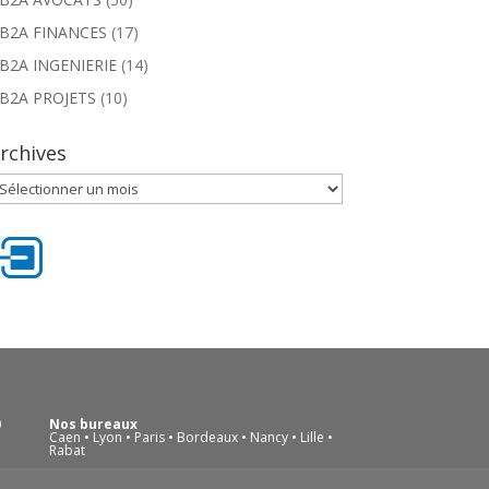
B2A FINANCES
(17)
B2A INGENIERIE
(14)
B2A PROJETS
(10)
rchives
rchives
0
Nos bureaux
Caen • Lyon • Paris • Bordeaux • Nancy • Lille •
Rabat