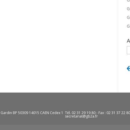
G
G
G
A
A
e Gardin BP 50309 14015 CAEN Cedex 1
Tél. 02 31 29 19 80 - Fax : 02 31 37 22 8
secretariat@gb2a.fr