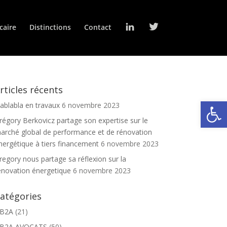
L
T
caire
Distinctions
Contact
i
w
n
i
k
t
e
t
d
e
I
r
n
rticles récents
Ouv
lablabla en travaux
6 novembre 2023
régory Berkovicz partage son expertise sur le
arché global de performance et de rénovation
nergétique à tiers financement
6 novembre 2023
regory nous partage sa réflexion sur la
énovation énergetique
6 novembre 2023
atégories
B2A
(21)
B2A AVOCATS
(50)